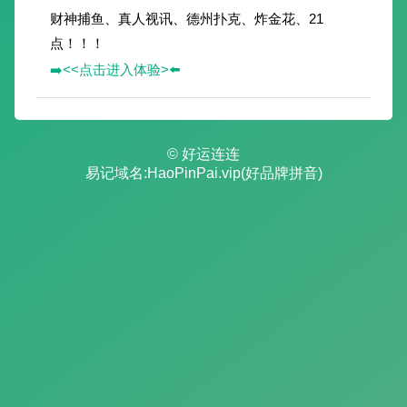
财神捕鱼、真人视讯、德州扑克、炸金花、21
点！！！
➡️<<点击进入体验>⬅️
© 好运连连
易记域名:HaoPinPai.vip(好品牌拼音)